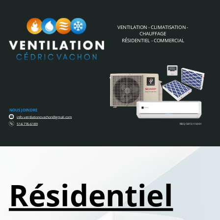
VENTILATION - CLIMATISATION -
CHAUFFAGE
RÉSIDENTIEL - COMMERCIAL
NOUS JOINDRE
info.ventilationcvachon@gmail.com
514-776-6189
RBQ: 5815-1150-01
Résidentiel